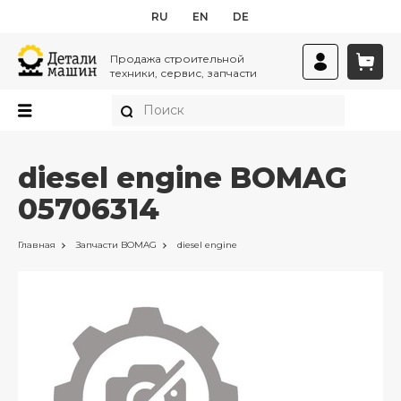
RU
EN
DE
Продажа строительной
техники, сервис, запчасти
diesel engine BOMAG
05706314
Главная
Запчасти
BOMAG
diesel engine