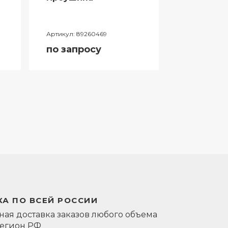
Артикул:
89260469
Артикул:
0581
по запросу
по запро
А ПО ВСЕЙ РОССИИ
ая доставка заказов любого объема
регион РФ