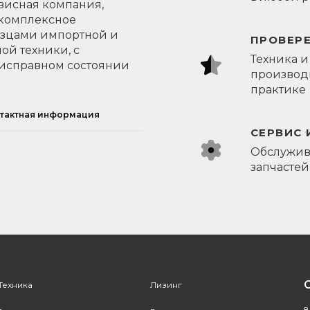
висная компания,
 комплексное
азцами импортной и
ПРОВЕР
ой техники, с
Техника и
исправном состоянии
производи
практике
тактная информация
СЕРВИС 
Обслужив
запчастей
Техника
Лизинг
8