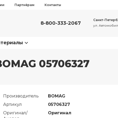
сии
Партнёрам
Контакты
Санкт-Петерб
8-800-333-2067
ул. Автомобиль
атериалы
 BOMAG 05706327
Производитель
BOMAG
Артикул
05706327
Оригинал/
Оригинал