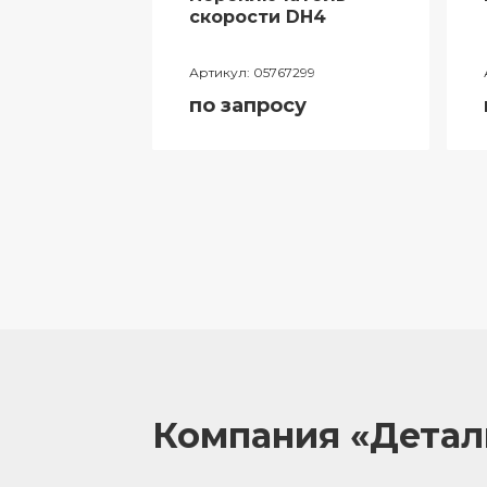
ий
скорости DH4
лителя
Артикул:
05767299
ора
по запросу
055
у
Компания «Дета