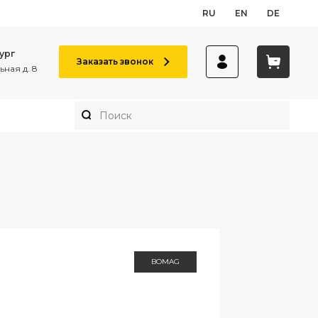
RU
EN
DE
ург
Заказать звонок
ная д. 8
BOMAG