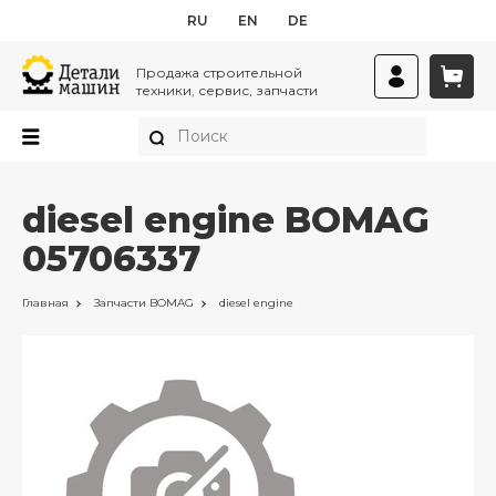
RU
EN
DE
Продажа строительной
техники, сервис, запчасти
diesel engine BOMAG
05706337
Главная
Запчасти
BOMAG
diesel engine