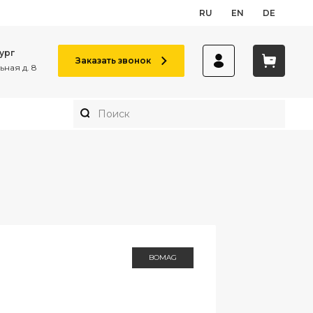
RU
EN
DE
ург
Заказать звонок
ная д. 8
BOMAG