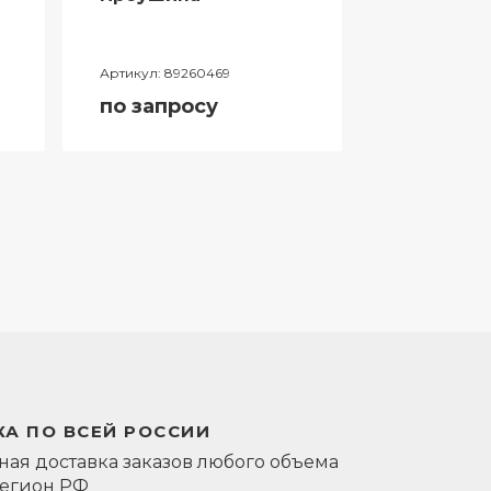
Артикул:
89260469
Артикул:
0581
по запросу
по запро
А ПО ВСЕЙ РОССИИ
ая доставка заказов любого объема
регион РФ