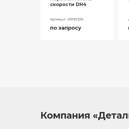
ий
скорости DH4
лителя
Артикул:
05767299
ора
по запросу
055
у
Компания «Дета