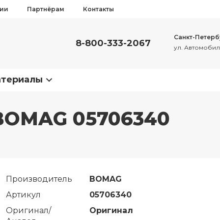
сии
Партнёрам
Контакты
Санкт-Петерб
8-800-333-2067
ул. Автомобиль
атериалы
 BOMAG 05706340
Производитель
BOMAG
Артикул
05706340
Оригинал/
Оригинал