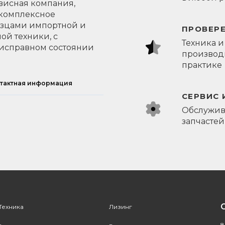
висная компания,
 комплексное
азцами импортной и
ПРОВЕР
ой техники, с
Техника и
исправном состоянии
производи
практике
тактная информация
СЕРВИС 
Обслужив
запчастей
Техника
Лизинг
8