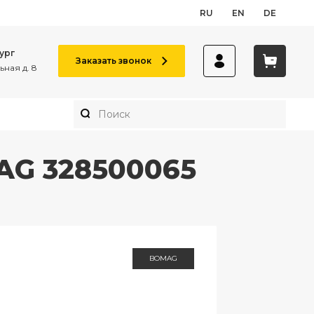
RU
EN
DE
ург
Заказать звонок
ная д. 8
AG 328500065
BOMAG