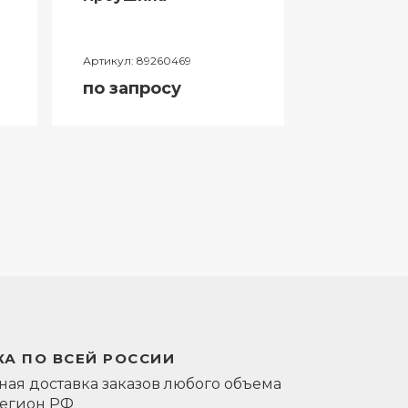
Артикул:
89260469
Артикул:
0581
по запросу
по запро
А ПО ВСЕЙ РОССИИ
ая доставка заказов любого объема
регион РФ