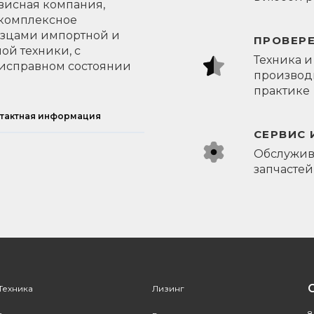
висная компания,
 комплексное
азцами импортной и
ПРОВЕР
ой техники, с
Техника и
исправном состоянии
производи
практике
тактная информация
СЕРВИС 
Обслужив
запчастей
Техника
Лизинг
8