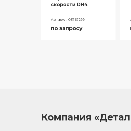
ий
скорости DH4
лителя
Артикул:
05767299
ора
по запросу
055
у
Компания «Дета