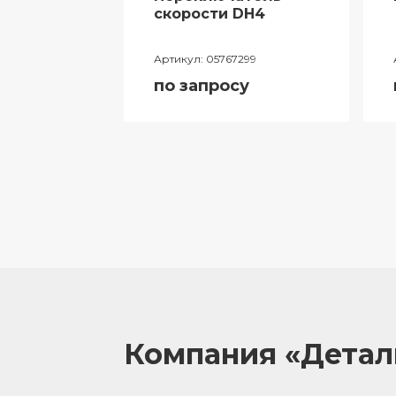
ий
скорости DH4
лителя
Артикул:
05767299
ора
по запросу
055
у
Компания «Дета