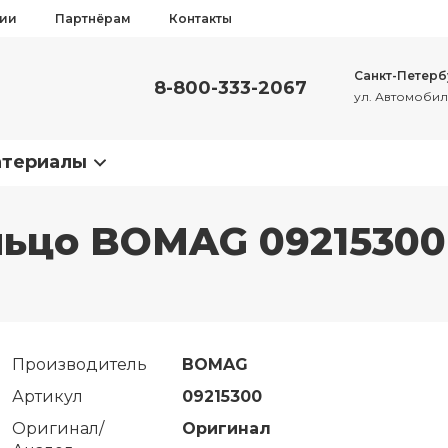
сии
Партнёрам
Контакты
Санкт-Петерб
8-800-333-2067
ул. Автомобиль
атериалы
льцо BOMAG 09215300
Производитель
BOMAG
Артикул
09215300
Оригинал/
Оригинал