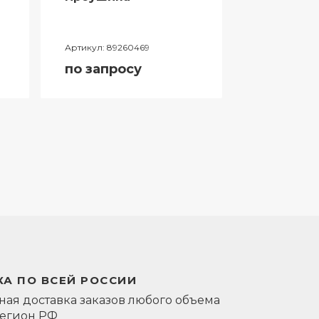
Артикул:
89260469
Артикул:
0581
по запросу
по запро
А ПО ВСЕЙ РОССИИ
ая доставка заказов любого объема
регион РФ