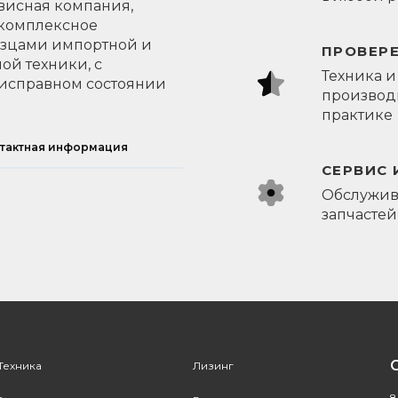
висная компания,
 комплексное
азцами импортной и
ПРОВЕР
ой техники, с
Техника и
исправном состоянии
производи
практике
тактная информация
СЕРВИС 
Обслужив
запчастей
Техника
Лизинг
8