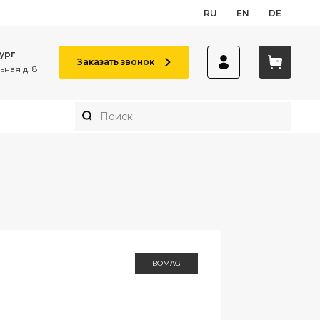
RU
EN
DE
ург
Заказать звонок
ная д. 8
BOMAG