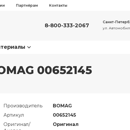
сии
Партнёрам
Контакты
Санкт-Петерб
8-800-333-2067
ул. Автомобиль
атериалы
OMAG 00652145
Производитель
BOMAG
Артикул
00652145
Оригинал/
Оригинал