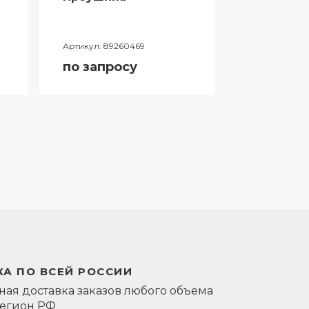
Артикул:
89260469
Артикул:
0581
по запросу
по запро
А ПО ВСЕЙ РОССИИ
ая доставка заказов любого объема
регион РФ