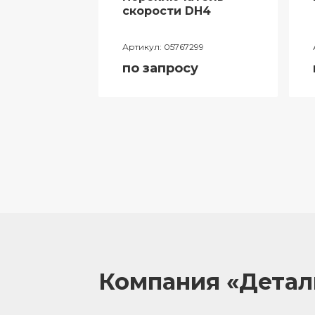
ий
скорости DH4
лителя
Артикул:
05767299
ора
по запросу
055
у
Компания «Дета