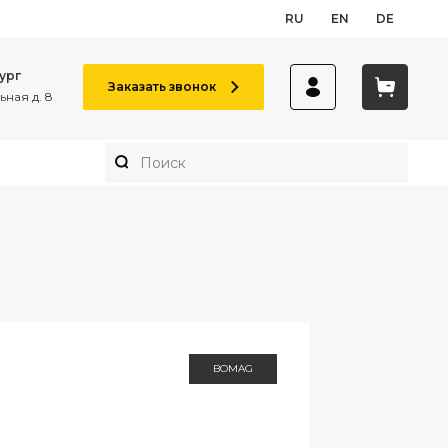
RU
EN
DE
ург
Заказать звонок
ная д. 8
BOMAG