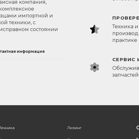
висная компания,
 комплексное
азцами импортной и
ПРОВЕР
ой техники, с
Техника и
исправном состоянии
производи
практике
тактная информация
СЕРВИС 
Обслужив
запчастей
Техника
Лизинг
8