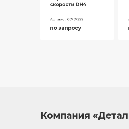
ий
скорости DH4
лителя
Артикул:
05767299
ора
по запросу
055
у
Компания «Дета