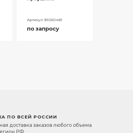
Артикул:
89260469
Артикул:
0581
по запросу
по запро
А ПО ВСЕЙ РОССИИ
ая доставка заказов любого объема
регион РФ