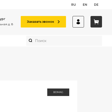
RU
EN
DE
ург
Заказать звонок
ная д. 8
BOMAG