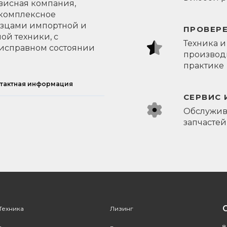
висная компания,
 комплексное
азцами импортной и
ПРОВЕР
ой техники, с
Техника и
исправном состоянии
производи
практике
тактная информация
СЕРВИС 
Обслужив
запчастей
Техника
Лизинг
8