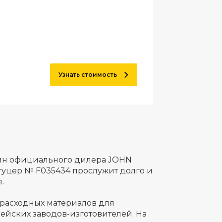
Узнать стоимость
зин официального дилера JOHN
туцер № F035434 прослужит долго и
.
 расходных материалов для
ейских заводов-изготовителей. На