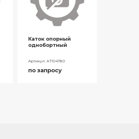
Каток опорный
Цепь гус
однобортный
Артикул:
AT104780
Артикул:
AT1
по запросу
по запро