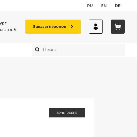
RU
EN
DE
ург
Заказать звонок
ная д. 8
JOHN DEERE