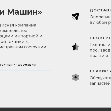
ли Машин»
ДОСТАВК
Оперативн
в любой 
висная компания,
 комплексное
азцами импортной и
ПРОВЕР
ой техники, с
Техника и
исправном состоянии
производи
практике
тактная информация
СЕРВИС 
Обслужив
запчастей