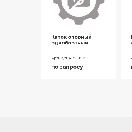
ничная
Каток опорный
однобортный
577
Артикул:
ALY22805
у
по запросу