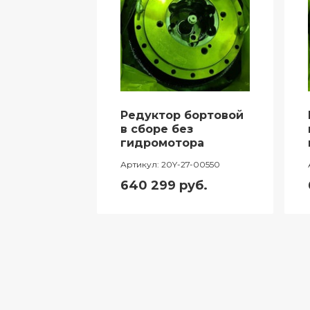
Редуктор бортовой
в сборе без
гидромотора
41-5100
Артикул:
20Y-27-00550
у
640 299
руб.