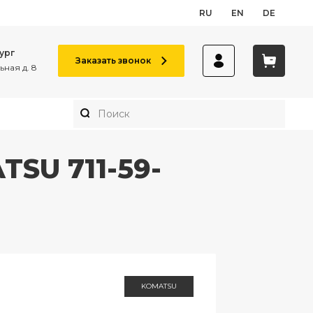
RU
EN
DE
ург
Заказать звонок
ная д. 8
SU 711-59-
KOMATSU