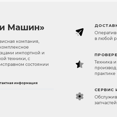
ли Машин»
ДОСТАВК
Оперативн
в любой 
висная компания,
 комплексное
азцами импортной и
ПРОВЕР
ой техники, с
Техника и
исправном состоянии
производи
практике
тактная информация
СЕРВИС 
Обслужив
запчастей