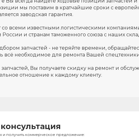
ге Вы всегда найдёте ходовые позиции запчастей и
зиции мы поставим в кратчайшие сроки с европейск
ляется заводская гарантия.
т со всеми известными логистическими компаниям
й России и странам таможенного союза с наших скла
одбором запчастей - не теряйте времени, обращайт
ть всё необходимое для ремонта Вашей спецтехник
 запчастей, Вы получаете скидку на ремонт и обсл
ельное отношение к каждому клиенту.
 консультация
ах и получить коммерческое предложение: