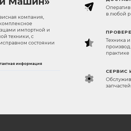
ли Машин»
Оперативн
в любой 
висная компания,
 комплексное
азцами импортной и
ПРОВЕР
ой техники, с
Техника и
исправном состоянии
производи
практике
тактная информация
СЕРВИС 
Обслужив
запчастей