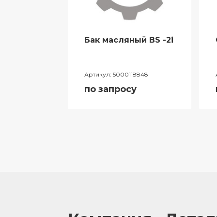
Бак масляный BS -2i
044634
Артикул:
5000118848
у
по запросу