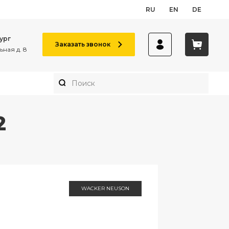
RU
EN
DE
ург
Заказать звонок
ная д. 8
2
WACKER NEUSON