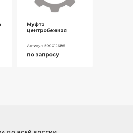
о
Муфта
Проклад
центробежная
глушите
Артикул:
5000126185
Артикул:
500
по запросу
по запро
А ПО ВСЕЙ РОССИИ