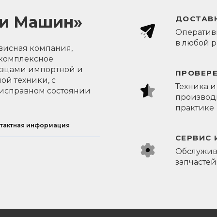
ли Машин»
ДОСТАВК
Оперативн
в любой 
висная компания,
 комплексное
азцами импортной и
ПРОВЕР
ой техники, с
Техника и
исправном состоянии
производи
практике
тактная информация
СЕРВИС 
Обслужив
запчастей