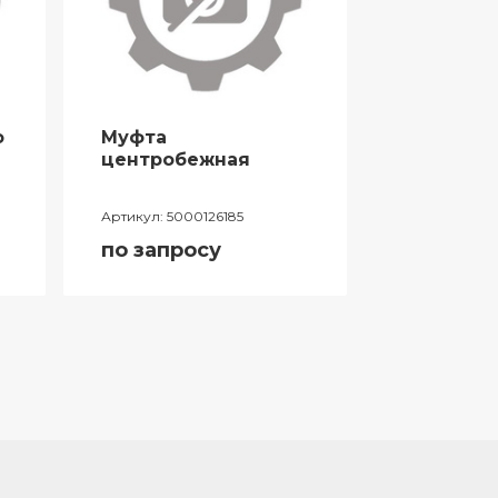
о
Муфта
Проклад
центробежная
глушите
Артикул:
5000126185
Артикул:
500
по запросу
по запро