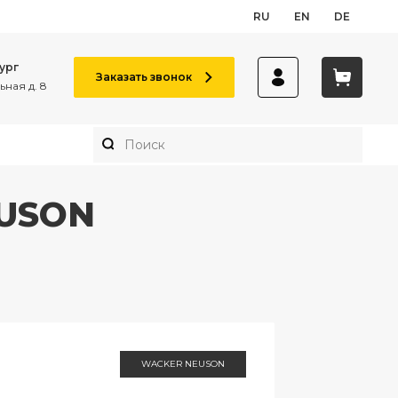
RU
EN
DE
ург
Заказать звонок
ная д. 8
EUSON
WACKER NEUSON