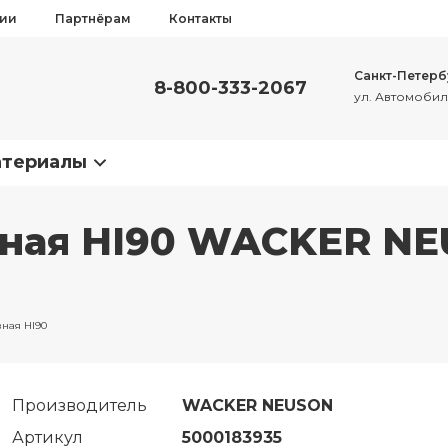
сии
Партнёрам
Контакты
Санкт-Петерб
8-800-333-2067
ул. Автомобиль
атериалы
вная HI90 WACKER N
ная HI90
Производитель
WACKER NEUSON
Артикул
5000183935