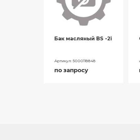
Бак масляный BS -2i
044634
Артикул:
5000118848
у
по запросу